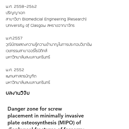
พ.ศ.
2558-2562
ปริญญาเอก
สาขาวิชา Biomedicial Engineering (Research)
University of Glasgow สหราชอาณาจักร
พ.ศ.2557
วุฒิบัตรแสดงความรู้ความชำนาญในการประกอบวิชาชีพ
เวชกรรมสาขาออร์โธปิดิกส์
มหาวิทยาลัยสงขลานครินทร์
พ.ศ.​ 2552
แพทยศาสตรบัญฑิต
มหาวิทยาลัยสงขลานครินทร์
ผลงานวิจัย
Danger zone for screw
placement in minimally invasive
plate osteosynthesis (MIPO) of