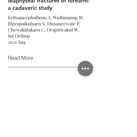
diaphyseal fractures of forearm:
a cadaveric study
Kritsaneephaiboon A, Wuttimanop W,
Jitprapaikulsarn S, Dissaneewate P,
Chewakidakarn C, Orapiriyakul W.
Int Orthop
2021 Aug
Read More
Fixation of Multiple-Segmented
Costosternal Cartilage Fracture
in Flail Chest Injury: A Case
Report
Dissaneewate P, Suksintharanon M,
Chewakidakarn C, Orapiriyakul W,
Kritsaneephaiboon K.