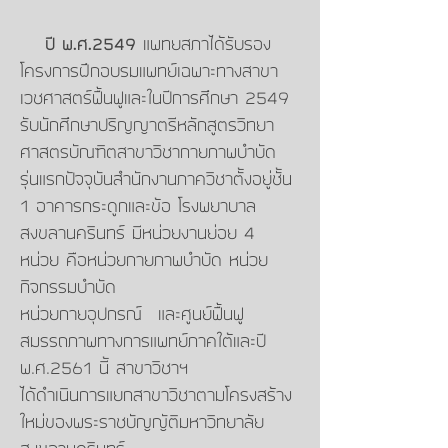
ปี พ.ศ.2549
แพทยสภาได้รับรอง
โครงการฝึกอบรมแพทย์เฉพาะทางสาขา
เวชศาสตร์ฟื้นฟูและในปีการศึกษา 2549
รับนักศึกษาปริญญาตรีหลักสูตรวิทยา
ศาสตรบัณฑิตสาขาวิชากายภาพบำบัด
รุ่นแรกปัจจุบันสำนักงานภาควิชาตั้งอยู่ชั้น
1 อาคารกระดูกและข้อ โรงพยาบาล
สงขลานครินทร์ มีหน่วยงานย่อย 4
หน่วย คือหน่วยกายภาพบำบัด หน่วย
กิจกรรมบำบัด
หน่วยกายอุปกรณ์ และศูนย์ฟื้นฟู
สมรรถภาพทางการแพทย์ภาคใต้และปี
พ.ศ.2561 นี้ สาขาวิชาฯ
ได้ดำเนินการแยกสาขาวิชาตามโครงสร้าง
ใหม่ของพระราชบัญญัติมหาวิทยาลัย