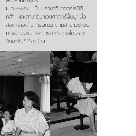
สงขลานครินทร์
พ.ศ.2529 เป็น “สาขาวิชาออร์โธปิดิ
กส์” และสาขาวิชาเวชศาสตร์ฟื้นฟู”เพื่อ
สอดคล้องกับการพัฒนาตามสาขาวิชาชีพ
การฝึกอบรม และการกำกับดูแลโดยราช
วิทยาลัยที่เกี่ยวข้อง