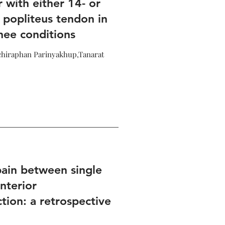
r with either 14- or
popliteus tendon in
nee conditions
chiraphan Parinyakhup,Tanarat
ain between single
nterior
tion: a retrospective