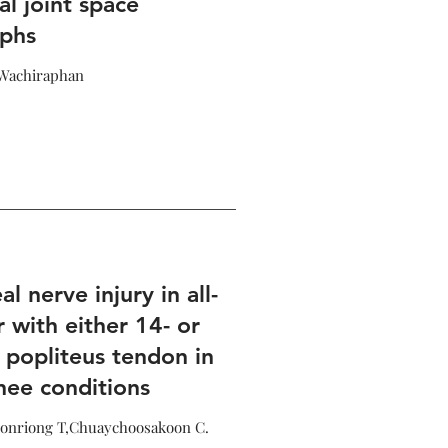
al joint space
aphs
,Wachiraphan
l nerve injury in all-
r with either 14- or
popliteus tendon in
nee conditions
oonriong T,Chuaychoosakoon C.