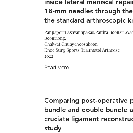
inside lateral meniscal repai
18-mm needles through the 
the standard arthroscopic k
Panpaporn Asavanapakas,Pattira Boonsri,Wa
Boonriong,
Chaiwat Chuaychoosakoon
Knee Surg Sports Traumatol Arthrosc
2022
Read More
Comparing post-operative p
bundle and double bundle a
cruciate ligament reconstruc
study