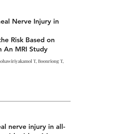
eal Nerve Injury in
the Risk Based on
on An MRI Study
aohawiriyakamol T, Boonriong T,
l nerve injury in all-