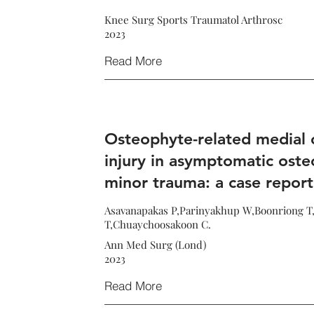
Knee Surg Sports Traumatol Arthrosc
2023
Read More
Osteophyte-related medial c
injury in asymptomatic osteo
minor trauma: a case report
Asavanapakas P,Parinyakhup W,Boonriong T,
T,Chuaychoosakoon C.
Ann Med Surg (Lond)
2023
Read More