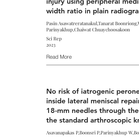
injury using peripheral medi
width ratio in plain radiogr
Pasin Asawatreratanakul,Tanarat Boonriong
Parinyakhup,Chaiwat Chuaychoosakoon
Sci Rep
2023
Read More
No risk of iatrogenic peronea
inside lateral meniscal repai
18-mm needles through the 
the standard arthroscopic k
Asavanapakas P,Boonsri P,Parinyakhup W,B