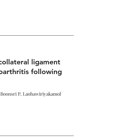
ollateral ligament
arthritis following
Boonsri P, Laohawiriyakamol