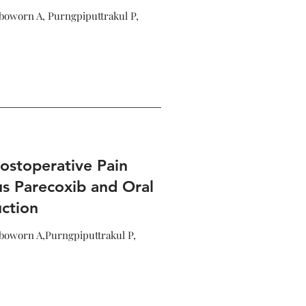
oworn A, Purngpiputtrakul P,
ostoperative Pain
s Parecoxib and Oral
uction
oworn A,Purngpiputtrakul P,