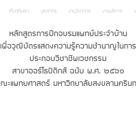
เกี่ยวกับเรา
บุคลากร
งานวิชาการ
งานบริการ
ง
หลักสูตรการฝึกอบรมแพทย์ประจำบ้าน
เพื่อวุฒิบัตรแสดงความรู้ความชำนาญในกา
ประกอบวิชาชีพเวชกรรม
สาขาออร์โธปิดิกส์ ฉบับ พ.ศ. ๒๕๖๑
ณะแพทยศาสตร์ มหาวิทยาลัยสงขลานครินท