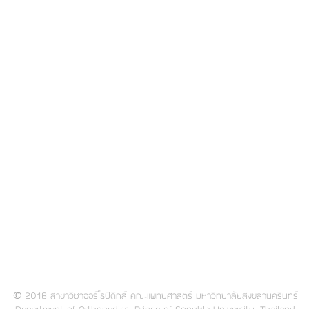
©
2018 สาขาวิชาออร์โธปิดิกส์ คณะแพทยศาสตร์ มหาวิทยาลัยสงขลานครินทร์