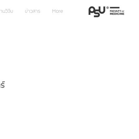
านวิจัย
ข่าวสาร
More
ร
ร์