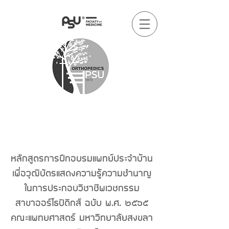
หลักสูตรการฝึกอบรมแพทย์ประจำบ้าน
เพื่อวุฒิบัตรแสดงความรู้ความชำนาญ
ในการประกอบวิชาชีพเวชกรรม
สาขาออร์โธปิดิกส์ ฉบับ พ.ศ. ๒๕๖๕
คณะแพทยศาสตร์ มหาวิทยาลัยสงขลา