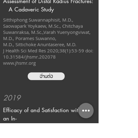
Assessment of Distal Radius Fractures:
A Cadaveric Study
Sitthiphong Suwannaphisit, M.D.,
Saowapark Yoykaew, M.Sc., Chitchaya
Suwanraksa, M.Sc.,Varah Yuenyongviwat,
M.D., Porames Suwanno,
M.D., Sittichoke Anuntaseree, M.D.
J Health Sci Med Res 2020;38(1):53-59 doi:
10.31584
/jhsmr.202078
www.jhsmr.org
อ่านต่อ
2019
Efficacy of and Satisfaction with
an In-
house Developed Natural Rubber Car
diopulmonary Resuscitation Manikin.