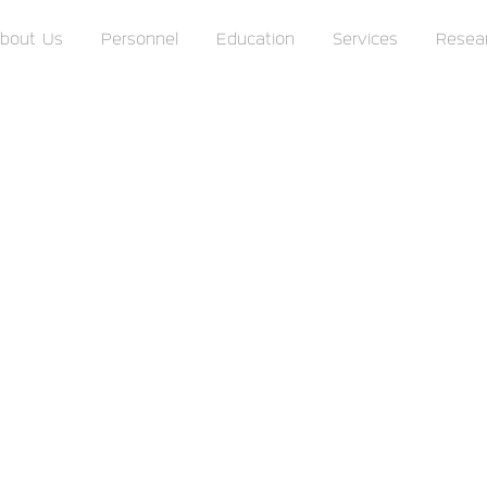
bout Us
Personnel
Education
Services
Resea
แพทยสภา
ราช
ราช
วิทยาลัย
วิทยาล
แพทย์
แพทย์
ออร์โธ
เวชศา
ปิดิ
ฟื้นฟู
กส์
แห่ง
แห่ง
ประเท
ประเทศไทย
ราช
ราช
ราช
วิทยาลัย
วิทยาลัย
วิทยาล
แพทย์
กุมาร
จักษุ