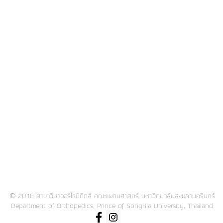
©
2018 สาขาวิชาออร์โธปิดิกส์ คณะแพทยศาสตร์ มหาวิทยาลัยสงขลานครินทร์
Department of Orthopedics, Prince of Songkla University, Thailand