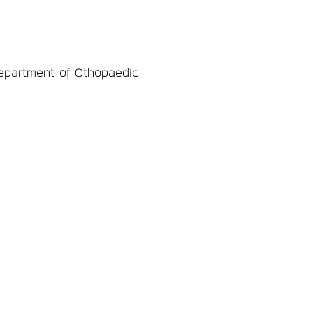
epartment of O
thopaedic