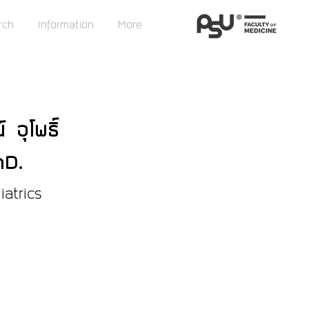
rch
Information
More
อุโพธิ์
hD.
iatrics