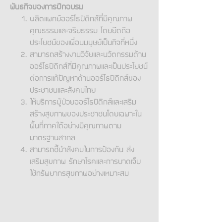
พันธกิจของการฝึกอบรม
ผลิตแพทย์ออร์โธปิดิกส์ที่มีคุณภาพ
คุณธรรมและจริยธรรม โดยยึดถือ
ประโยชน์ของเพื่อนมนุษย์เป็นกิจที่หนึ่ง
สามารถสร้างงานวิจัยและนวัตกรรมด้าน
ออร์โธปิดิกส์ที่มีคุณภาพและเป็นประโยชน์
ต่อการแก้ปัญหาด้านออร์โธปิดิกส์ของ
ประชาชนและสังคมไทย
ให้บริการผู้ป่วยออร์โธปิดิกส์และเสริม
สร้างสุขภาพของประชาชนโดยเฉพาะใน
พื้นที่ภาคใต้อย่างมีคุณภาพตาม
มาตรฐานสากล
สามารถชี้นำสังคมในการป้องกัน ส่ง
เสริมสุขภาพ รักษาโรคและการบาดเจ็บ
ใช้ทรัพยากรสุขภาพอย่างเหมาะสม