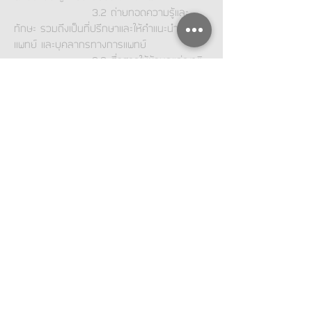
3.2 ถ่ายทอดความรู้และ
ทักษะ รวมถึงเป็นที่ปรึกษาและให้คำแนะนำแก่
แพทย์ และบุคลากรทางการแพทย์
3.3 สื่อสารให้ข้อมูลแก่ญาติ
และผู้ป่วยได้อย่างถูกต้อง และมีประสิทธิภาพ
เคารพการตัดสินใจและศักดิ์ศรีของความเป็น
มนุษย์
3.4 มีมนุษยสัมพันธ์ที่ดี
ทำงานกับผู้ร่วมงานทุกระดับได้อย่างมี
ประสิทธิภาพ
4. การเรียนรู้และการพัฒนาจาก
ฐานการปฏิบัติ (Practice-based learning
and improvement) โดยสามารถปฏิบัติงาน
แบบสหวิชาชีพหรือเป็นทีมได้
4.1 พัฒนาตนเองและการ
เรียนรู้จากการปฏิบัติ
4.2 ปฏิบัติงานเป็นทีมหรือ
แบบสหวิชาชีพได้