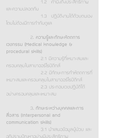
1.2 คำนึงถึงประสิทธิภาพ
และความปลอดภัย
1.3 ปฏิบัติงานได้ด้วยตนเอง
โดยไม่ต้องมีการกำกับดูแล
2
. ความรูู้และทักษะหัตถการ
เวชกรรม (Medical knowledge &
procedural skills)
2.1 มีความรู้ที่เหมาะสมและ
ครอบคลุมในสาขาออร์โธปิดิกส์
2.2 มีทักษะการทำหัตถการที่
เหมาะสมและครอบคลุมในสาขาออร์โธปิดิกส์
2.3 ประกอบเวชปฏิบัติได้
อย่างครอบคลุมและเหมาะสม
3
. ทักษะระหว่างบุคคลและการ
สื่อสาร (Interpersonal and
communication skills)
3.1 นำเสนอข้อมูลผู้ป่วย และ
อภิปรายปัญหาอย่างมีประสิทธิภาพ